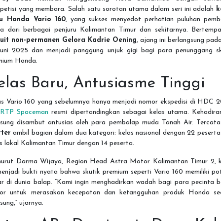
petisi yang membara. Salah satu sorotan utama dalam seri ini adalah
k
u Honda Vario 160
, yang sukses menyedot perhatian puluhan pemb
a dari berbagai penjuru Kalimantan Timur dan sekitarnya. Bertempa
kuit non-permanen Gelora Kadrie Oening
, ajang ini berlangsung pad
Juni 2025 dan menjadi panggung unjuk gigi bagi para penunggang sk
mium Honda.
elas Baru, Antusiasme Tinggi
as Vario 160 yang sebelumnya hanya menjadi nomor ekspedisi di HDC 2
i
RTP Spaceman
resmi dipertandingkan sebagai kelas utama. Kehadira
gsung disambut antusias oleh para pembalap muda Tanah Air. Tercat
rter
ambil bagian dalam dua kategori: kelas nasional dengan 22 peserta
s lokal Kalimantan Timur dengan 14 peserta.
urut Darma Wijaya, Region Head Astra Motor Kalimantan Timur 2, k
menjadi bukti nyata bahwa skutik premium seperti Vario 160 memiliki po
ar di dunia balap. “Kami ingin menghadirkan wadah bagi para pecinta b
or untuk merasakan kecepatan dan ketangguhan produk Honda se
sung,” ujarnya.