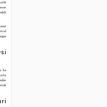
utik
esar
ebih
saat
trol
agai
si
a ke
kota
nder
ntuk
ri