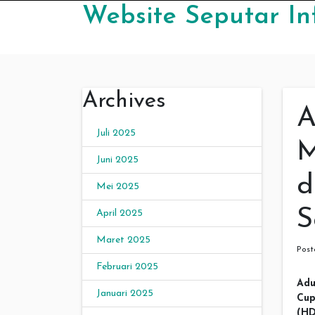
Skip to content
Website Seputar In
Archives
A
Juli 2025
M
Juni 2025
d
Mei 2025
S
April 2025
Maret 2025
Pos
Februari 2025
Adu
Januari 2025
Cup
(H