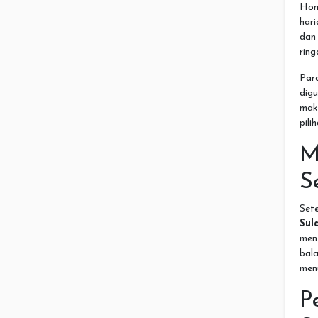
Hon
har
dan
ring
Par
dig
mak
pili
M
S
Set
Sul
men
bal
men
P