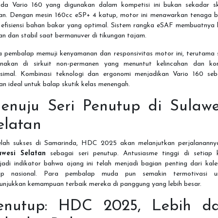
da Vario 160 yang digunakan dalam kompetisi ini bukan sekadar sk
ian. Dengan mesin 160cc eSP+ 4 katup, motor ini menawarkan tenaga b
 efisiensi bahan bakar yang optimal. Sistem rangka eSAF membuatnya l
an dan stabil saat bermanuver di tikungan tajam.
a pembalap memuji kenyamanan dan responsivitas motor ini, terutama 
unakan di sirkuit non-permanen yang menuntut kelincahan dan kon
simal. Kombinasi teknologi dan ergonomi menjadikan Vario 160 seb
han ideal untuk balap skutik kelas menengah.
enuju Seri Penutup di Sulawe
elatan
elah sukses di Samarinda, HDC 2025 akan melanjutkan perjalananny
awesi Selatan
sebagai seri penutup. Antusiasme tinggi di setiap 
jadi indikator bahwa ajang ini telah menjadi bagian penting dari kale
ap nasional. Para pembalap muda pun semakin termotivasi u
unjukkan kemampuan terbaik mereka di panggung yang lebih besar.
enutup: HDC 2025, Lebih da