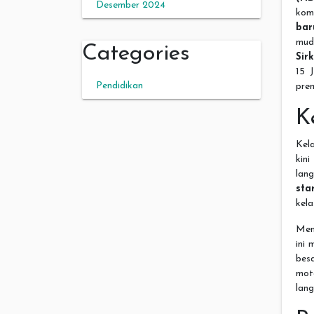
Desember 2024
kom
bar
mud
Categories
Sir
15 
Pendidikan
pre
K
Kel
kin
lan
sta
kela
Men
ini 
bes
mot
lang