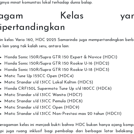
ginya minat komunitas lokal terhadap dunia balap.
Ragam Kelas yan
ipertandingkan
ain kelas Vario 160, HDC 2025 Samarinda juga mempertandingkan berb
s lain yang tak kalah seru, antara lain:
Honda Sonic 150R/Supra GTR 150 Expert & Novice (HDC1)
Honda Sonic 150R/Supra GTR 150 Rookie U-16 (HDC2)
Honda Sonic 150R/Supra GTR 150 Rookie U-18 (HDC3)
Matic Tune Up 155CC Open (HDC4)
Matic Standar s/d 131CC Lokal Kaltim (HDC5)
Honda CRF150L Supermoto Tune Up s/d 180CC (HDC6)
Matic Standar s/d 131CC Wanita (HDC7)
Matic Standar s/d 131CC Pemula (HDC8)
Matic Standar s/d 131CC Open (HDC9)
Matic Standar s/d 131CC Non-Prestasi max 20 tahun (HDC11)
eragaman kelas ini menjadi bukti bahwa HDC bukan hanya ajang kompet
api juga ruang inklusif bagi pembalap dari berbagai latar belakang