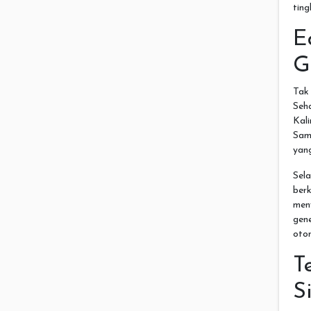
tin
E
G
Tak 
Seh
Kal
Sam
yang
Sel
ber
men
gen
oto
T
S