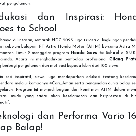
gkat pengalaman.
dukasi dan Inspirasi: Hon
oes to School
hanya di lintasan, semarak HDC 2025 juga terasa di lingkungan pendid
ari sebelum balapan, PT Astra Honda Motor (AHM) bersama Astra M
imantan Timur 2 menggelar program
Honda Goes to School
di SMK
arinda. Acara ini menghadirkan pembalap profesional
Gilang Pra
 berbagi pengalaman dan motivasi kepada lebih dari 100 siswa.
ain sesi inspiratif, siswa juga mendapatkan edukasi tentang keselam
kendara melalui kampanye #Cari_Aman serta pengenalan dunia balap se
yeluruh. Program ini menjadi bagian dari komitmen AHM dalam mem
erasi muda yang sadar akan keselamatan dan berprestasi di bi
motif.
eknologi dan Performa Vario 16
iap Balap!