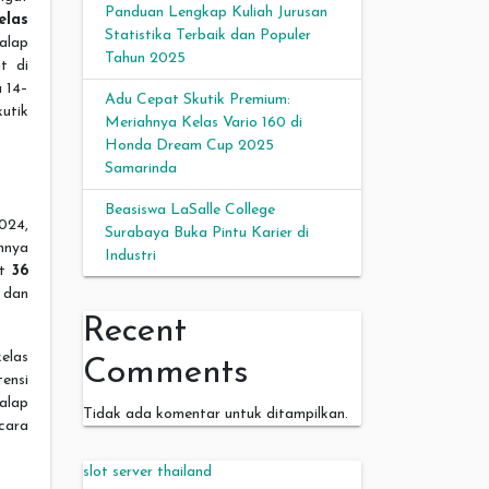
Panduan Lengkap Kuliah Jurusan
elas
Statistika Terbaik dan Populer
alap
Tahun 2025
t di
a 14–
Adu Cepat Skutik Premium:
utik
Meriahnya Kelas Vario 160 di
Honda Dream Cup 2025
Samarinda
Beasiswa LaSalle College
024,
Surabaya Buka Pintu Karier di
nnya
Industri
at
36
 dan
Recent
elas
Comments
tensi
alap
Tidak ada komentar untuk ditampilkan.
cara
slot server thailand