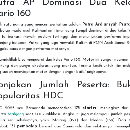
utra AP Dominasi Dua Kel
ario 160
ah satu nama yang mencuri perhatian adalah
Putra Ardiansyah Prat
balap muda asal Kalimantan Timur yang tampil dominan di dua kelas V
. Ia berhasil meraih podium tertinggi dan menunjukkan performa impr
anjang balapan. Putra, yang juga mewakili Kaltim di PON Aceh-Sumut 2
gaku puas dengan performa motornya.
amdulillah bisa menjuarai dua kelas Vario 160. Motor ini sangat nyaman
ikung dan punya akselerasi yang mantap. Terima kasih untuk tim mek
g sudah menyiapkan motor dengan sangat baik,” ungkapnya.
onjakan Jumlah Peserta: Buk
opularitas HDC
 2025 seri Samarinda mencatatkan
173 starter
, meningkat dari
erta
Mahjong
saat sesi kualifikasi. Angka ini juga melampaui jumlah pe
dua seri sebelumnya, yakni Malang (127) dan Medan (159). Dari t
sebut,
131 pembalap
berasal dari Samarinda dan sekitarnya, menunju