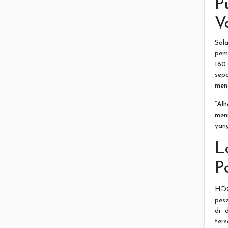
P
V
Sal
pem
160
sep
men
“Alh
men
yan
L
P
HDC
pes
di 
ter