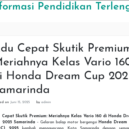
formasi Pendidikan Terlen
du Cepat Skutik Premium
eriahnya Kelas Vario 16
i Honda Dream Cup 202
amarinda
ted on
Juni 15, 2025
by
admin
 Cepat Skutik Premium: Meriahnya Kelas Vario 160 di Honda D
 2025 Samarinda
– Gelaran balap motor bergengsi
Honda Dream 
DC) 2025
kembali mengguncang Kota Samarinda dengan sema