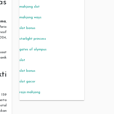
as
mahjong slot
mahjong ways
ama
,
ario
slot bonus
esif
024,
starlight princess
gates of olympus
 saat
anik
slot
slot bonus
ti
slot gacor
raja mahjong
 159
serta
otal
kkan