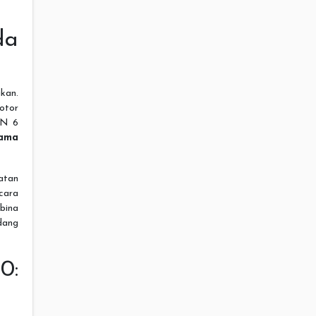
da
ikan.
otor
N 6
tama
atan
cara
bina
dang
0: