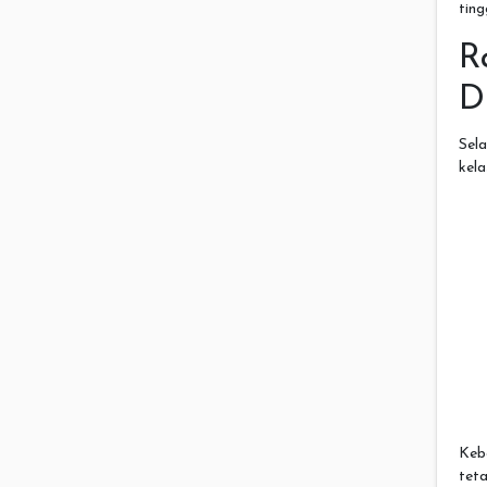
ting
D
Sel
kela
Keb
tet